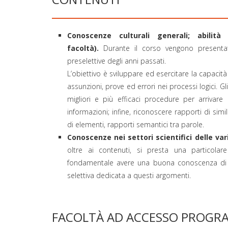
Conoscenze culturali generali; abili
facoltà).
Durante il corso vengono presentati
preselettive degli anni passati.
L’obiettivo è sviluppare ed esercitare la capacit
assunzioni, prove ed errori nei processi logici. Gli 
migliori e più efficaci procedure per arrivare
informazioni; infine, riconoscere rapporti di simi
di elementi, rapporti semantici tra parole.
Conoscenze nei settori scientifici delle var
oltre ai contenuti, si presta una particola
fondamentale avere una buona conoscenza di ta
selettiva dedicata a questi argomenti.
FACOLTÀ AD ACCESSO PROG