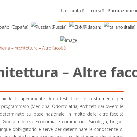
La scuola
I corsi
Formazione i
cina – Architettura – Altre facoltà
h
i
t
e
t
t
u
r
a
–
A
l
t
r
e
f
a
c
richiede il superamento di un test. Il test è lo strumento per
o programmato (Medicina, Odontoiatria, Architettura) ovvero le
determinato su base nazionale. In molte delle altre facoltà
ia, Giurisprudenza, Economia e commercio, Psicologia, Lingue,
comunque obbligatorio e serve per determinare le conoscenze di
 individuate lacune e mancanze a cui lo studente dovrà porre