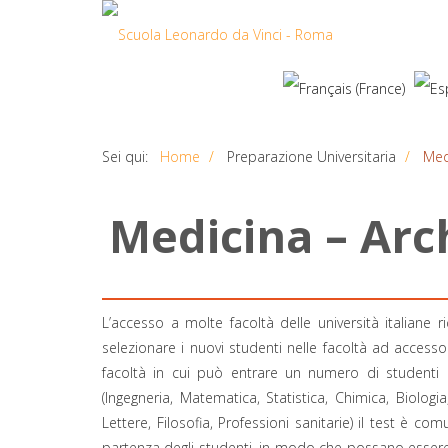
Sei qui:
Home
Preparazione Universitaria
Medi
M
e
d
i
c
i
n
a
–
A
r
c
L’accesso a molte facoltà delle università italiane 
selezionare i nuovi studenti nelle facoltà ad access
facoltà in cui può entrare un numero di studenti 
(Ingegneria, Matematica, Statistica, Chimica, Biolog
Lettere, Filosofia, Professioni sanitarie) il test è 
partenza degli studenti, in modo che possano essere