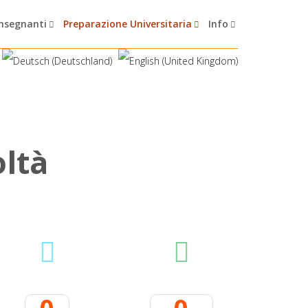
nsegnanti
Preparazione Universitaria
Info
o
l
t
à