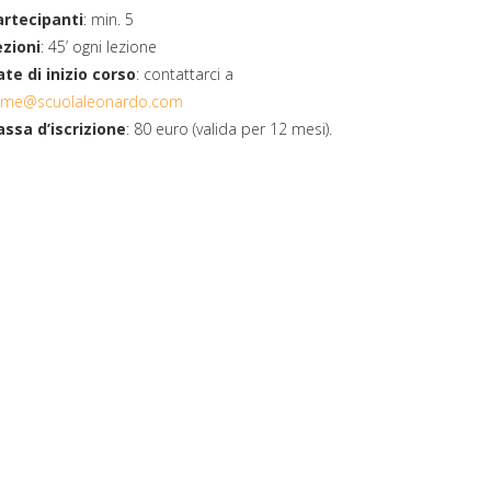
artecipanti
: min. 5
ezioni
: 45’ ogni lezione
te di inizio corso
: contattarci a
ome@scuolaleonardo.com
assa d’iscrizione
: 80 euro (valida per 12 mesi).