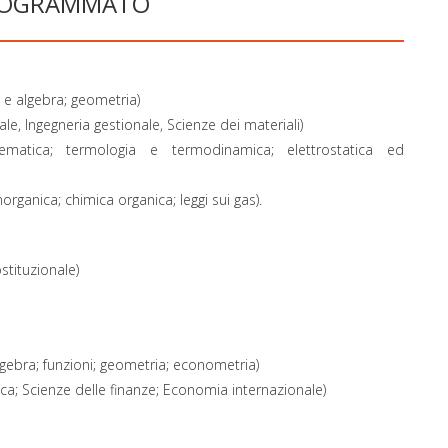
PROGRAMMATO
a e algebra; geometria)
ale, Ingegneria gestionale, Scienze dei materiali)
ematica; termologia e termodinamica; elettrostatica ed
norganica; chimica organica; leggi sui gas).
ostituzionale)
lgebra; funzioni; geometria; econometria)
a; Scienze delle finanze; Economia internazionale)