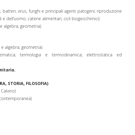
 batteri, virus, funghi e principali agenti patogeni; riproduzione
i e dell’uomo; catene alimentari; cicli biogeochimici).
 e algebra; geometria).
a e algebra; geometria).
ematica; termologia e termodinamica; elettrostatica ed
itaria.
A, STORIA, FILOSOFIA)
 Calvino)
a contemporanea)