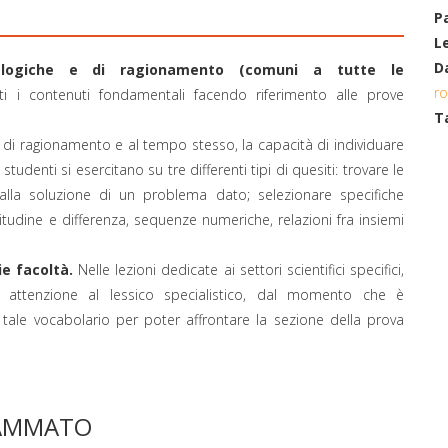
P
L
Da
tà logiche e di ragionamento (comuni a tutte le
r
 i contenuti fondamentali facendo riferimento alle prove
T
à di ragionamento e al tempo stesso, la capacità di individuare
studenti si esercitano su tre differenti tipi di quesiti: trovare le
 alla soluzione di un problema dato; selezionare specifiche
litudine e differenza, sequenze numeriche, relazioni fra insiemi
ie facoltà.
Nelle lezioni dedicate ai settori scientifici specifici,
re attenzione al lessico specialistico, dal momento che è
le vocabolario per poter affrontare la sezione della prova
RAMMATO