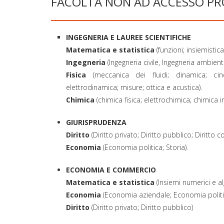
FACOLTÀ NON AD ACCESSO 
INGEGNERIA E LAUREE SCIENTIFICHE
Matematica e statistica
(funzioni; insiemistic
Ingegneria
(Ingegneria civile, Ingegneria ambient
Fisica
(meccanica dei fluidi; dinamica; cin
elettrodinamica; misure; ottica e acustica).
Chimica
(chimica fisica; elettrochimica; chimica i
GIURISPRUDENZA
Diritto
(Diritto privato; Diritto pubblico; Diritto c
Economia
(Economia politica; Storia).
ECONOMIA E COMMERCIO
Matematica e statistica
(Insiemi numerici e a
Economia
(Economia aziendale; Economia politic
Diritto
(Diritto privato; Diritto pubblico)