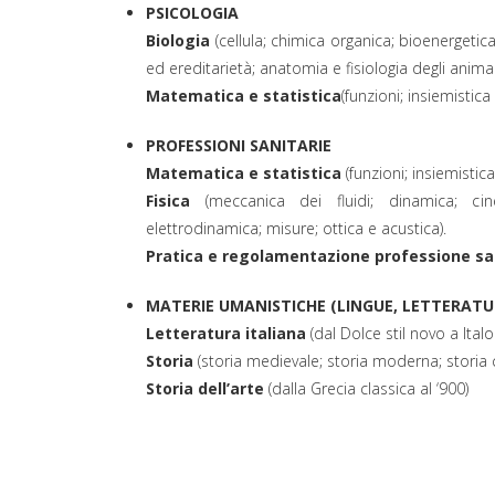
PSICOLOGIA
Biologia
(cellula; chimica organica; bioenergetica;
ed ereditarietà; anatomia e fisiologia degli animal
Matematica e statistica
(funzioni; insiemistica
PROFESSIONI SANITARIE
Matematica e statistica
(funzioni; insiemistic
Fisica
(meccanica dei fluidi; dinamica; cin
elettrodinamica; misure; ottica e acustica).
Pratica e regolamentazione professione san
MATERIE UMANISTICHE (LINGUE, LETTERATUR
Letteratura italiana
(dal Dolce stil novo a Italo
Storia
(storia medievale; storia moderna; stori
Storia dell’arte
(dalla Grecia classica al ‘900)