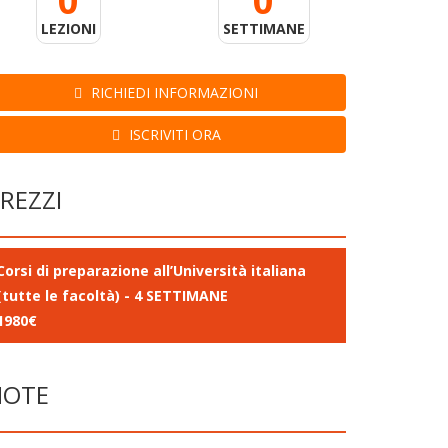
0
0
LEZIONI
SETTIMANE
RICHIEDI INFORMAZIONI
ISCRIVITI ORA
REZZI
Corsi di preparazione all’Università italiana
(tutte le facoltà) - 4 SETTIMANE
1980€
NOTE