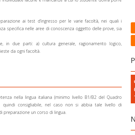
razione ai test d’ingresso per le varie facoltà, nei quali i
za specifica nelle aree di conoscenza oggetto delle prove, sia
e, in due parti: a) cultura generale, ragionamento logico,
este da ogni facoltà.
P
nza nella lingua italiana (minimo livello B1/B2 del Quadro
uindi consigliabile, nel caso non si abbia tale livello di
i preparazione un corso di lingua.