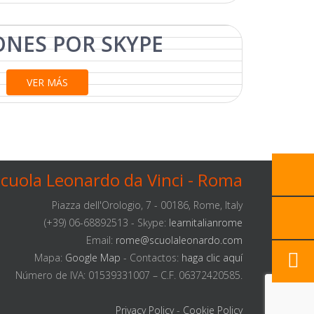
ONES POR
SKYPE
VER MÁS
cuola Leonardo da Vinci - Roma
Piazza dell'Orologio, 7 - 00186, Rome, Italy
(+39) 06-68892513 - Skype:
learnitalianrome
Email:
rome@scuolaleonardo.com
Mapa:
Google Map
- Contactos:
haga clic aquí
Número de IVA: 01539331007 – C.F. 06372420585.
Privacy Policy
-
Cookie Policy